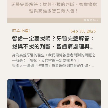
Sep 30, 2025
時承小編1
智齒一定要拔嗎？牙醫完整解答：
拔與不拔的判斷、智齒痛處理與高
雄拔智齒懶人包
身為高雄牙醫的醫生，我們最常被患者問到的問題之
一就是：「醫師，我的智齒一定要拔嗎？」
很多人一聽到「拔智齒」就會聯想到可怕的手術、腫
脹疼痛，甚至擔心會影響日常生活。但事實上，並不
是每一顆智齒都需要拔掉。有些智齒長得位置剛好、
不影響清潔，甚至可以和平共存；但也有不少智齒因
為長歪、阻生或反覆發炎，成為口腔健康的隱形炸
彈。
時承牙醫將完整整理 智齒要不要拔的判斷依據、智
齒痛的原因與處理方式、不拔智齒的後果、拔智齒的