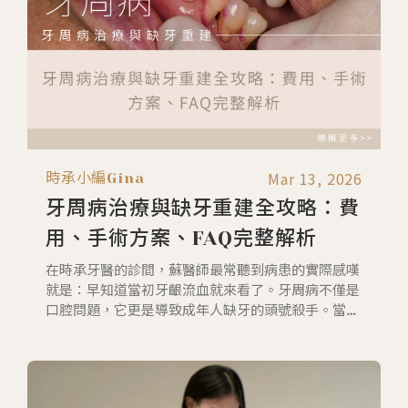
Mar 13, 2026
時承小編Gina
牙周病治療與缺牙重建全攻略：費
用、手術方案、FAQ完整解析
在時承牙醫的診間，蘇醫師最常聽到病患的實際感嘆
就是：早知道當初牙齦流血就來看了。牙周病不僅是
口腔問題，它更是導致成年人缺牙的頭號殺手。當牙
齒地基（牙齦與齒槽骨）流失，後續的重建之路往往
既漫長又昂貴。本文將帶您深度拆解牙周病治療的各
種方案，並針對缺牙後的補救措施提供最專業的牙醫
醫學建議。