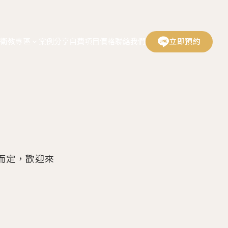
息
衛教專區
案例分享
自費項目價格
聯絡我們
立即預約
expand_more
表
而定，歡迎來