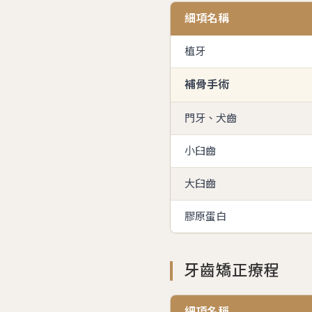
細項名稱
植牙
補骨手術
門牙、犬齒
小臼齒
大臼齒
膠原蛋白
牙齒矯正療程
細項名稱