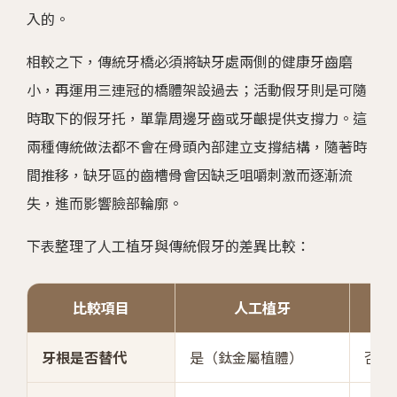
入的。
相較之下，傳統牙橋必須將缺牙處兩側的健康牙齒磨
小，再運用三連冠的橋體架設過去；活動假牙則是可隨
時取下的假牙托，單靠周邊牙齒或牙齦提供支撐力。這
兩種傳統做法都不會在骨頭內部建立支撐結構，隨著時
間推移，缺牙區的齒槽骨會因缺乏咀嚼刺激而逐漸流
失，進而影響臉部輪廓。
下表整理了人工植牙與傳統假牙的差異比較：
比較項目
人工植牙
牙根是否替代
是（鈦金屬植體）
否