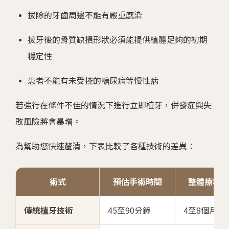
拔除的牙齒周邊不能有嚴重感染
拔牙後的骨質缺損形狀必須能提供植體足夠的初期
穩定性
患者不能有未受控的糖尿病等慢性病
若強行在條件不佳的情況下進行立即植牙，併發症與失
敗風險將會暴增。
為幫助您快速釐清，下表比較了各種技術的差異：
術式
預估手術時間
整體療程評
傳統植牙技術
45至90分鐘
4至8個月