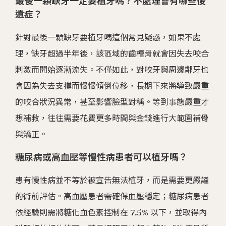
最後一顆缺牙一定要植牙嗎？不處理會有哪些後
遺症？
針對最後一顆缺牙要植牙嗎這個常見疑惑，如果不處
理，缺牙超過半年後，該區域的齒槽骨就會因失去咬合
刺激而開始逐漸流失。不僅如此，對咬牙與周邊鄰牙也
會因為失去支撐而慢慢傾倒位移，長期下來將導致嚴重
的咬合狀況異常，甚至影響臉型對稱。等到事態嚴重才
想補救，往往需要花費更多時間與金錢進行大範圍補骨
與矯正。
糖尿病或高血壓等慢性病患者可以植牙嗎？
患有慢性病並不等於被宣告無法植牙，而是需要更嚴謹
的術前評估。高血壓患者需確保血壓穩定；糖尿病患者
依經驗則需將糖化血色素控制在 7.5% 以下，並取得內