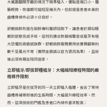
大範圍翻開牙齦的情況下精準植入，優點是傷口小、腫
脹輕微，恢復期可縮短至幾天內。但前提是患者本身的
齒槽骨條件必須十分良好。
舒眠麻醉則是在麻醉專科醫師協助下，讓患者於類似睡
眠的狀態完成手術。這特別適合對器械聲音或看牙有極
大恐懼的高敏感族群。舒眠麻醉服務費用依實務觀察約
數千至萬元不等（實際金額請以官方資訊為準），且術
後必須有親友陪同返家。
立即植牙/即拔即種植牙：大幅縮短療程時間的嚴
格條件限制
立即植牙是在拔牙的同一天立即植入植體，省去了等待
齒槽骨補骨粉後的生長時間，大幅提升療程效率。然
而，這項技術的門檻及患者口內條件要求較高：