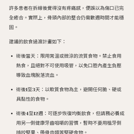
許多患者在拆線後覺得沒有疼痛感，便誤以為傷口已完
全癒合。實際上，骨頭內部的整合仍需數週時間才能穩
固。
建議的飲食過渡計畫如下：
術後當天：限用常溫或微涼的流質食物。禁止食用
熱食，且絕對不可使用吸管，以免口腔內產生負壓
導致血塊脫落流血。
術後1至3天：以軟質食物為主，避開任何脆、硬或
具黏性的食物。
術後4至12週：可逐步恢復均衡飲食，但請務必養成
用另一側健康牙齒咀嚼的習慣，暫時不要用植牙側
啃咬堅果、帶骨肉類等堅硬食物。