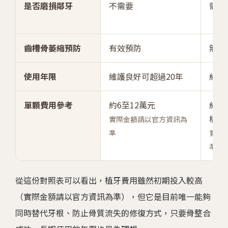
是否磨損鄰牙
不需要
需要
齒槽骨萎縮預防
有效預防
無法
使用年限
維護良好可超過20年
約10
單顆費用參考
約6至12萬元
約3
橋）
實際金額請以官方資訊為
準
實際
準
從這份對照表可以看出，植牙費用雖然初期投入較高
（實際金額請以官方資訊為準），但它是目前唯一能夠
同時替代牙根、防止骨質流失的修復方式，只要骨整合