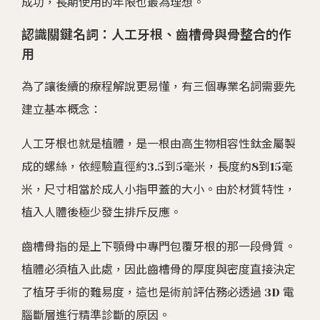
成功，長期使用的年限也最為理想。
認識關鍵名詞：人工牙根、齒槽骨與骨整合的作
用
為了讓後續的療程解說更易懂，有三個專業名詞需要先
建立基本概念：
人工牙根也就是植體，是一根由高生物相容性鈦金屬製
成的螺絲，依經驗直徑約3.5到5毫米，長度約8到15毫
米，尺寸相當於成人小指甲蓋的大小。由於材質特性，
植入人體後極少發生排斥反應。
齒槽骨指的是上下顎骨中專門包覆牙根的那一段骨質。
植體必須植入此處，因此齒槽骨的厚度與密度直接決定
了植牙手術的難易度，這也是術前評估務必透過 3D 電
腦斷層進行精準診斷的原因。