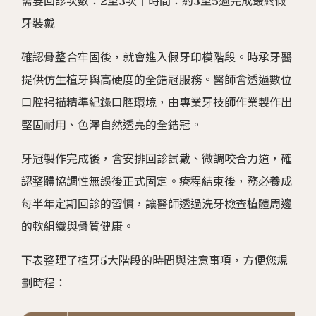
需要回診次數：2至3次｜時間：約3至5週完成最終假
牙裝戴
確認骨整合牢固後，就會進入假牙印模階段。時承牙醫
提供仿生植牙與高硬度的全鋯冠服務。醫師會透過數位
口腔掃描精準紀錄口腔環境，由專業牙技師作業製作出
堅固耐用、色澤自然透亮的全鋯冠。
牙冠製作完成後，會安排回診試戴、微調咬合力道，確
認整體協調性無誤後正式固定。療程結束後，務必養成
每半年定期回診的習慣，讓醫師透過洗牙檢查植體周邊
的軟組織與骨質健康。
下表整理了植牙5大階段的時間與注意事項，方便您規
劃時程：