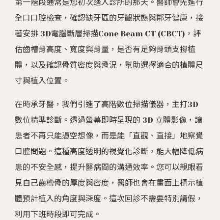
第一階段通常是您初次踏入診所的那天。醫師會先進行
全口口腔檢查，確認缺牙區的牙齦狀態與鄰牙健康，接
著安排 3D電腦斷層掃描Cone Beam CT (CBCT)，評
估齒槽骨高度、寬度與骨量，是否有足夠骨頭支撐植
體，以及確認骨質密度與骨況，幫助選擇適合的植體尺
寸與植入位置。
在時承牙醫，我們引進了高階數位掃描儀器，主打3D
數位精準診斷。透過螢幕即時呈現的 3D 立體影像，讓
患者不再只能憑空想像，而是能「直觀、直接」地察覺
口腔問題。這種高度透明的視覺化診斷，能大幅降低病
患的不安全感，提升醫病間的溝通效率。您可以親眼看
見自己齒槽骨的厚度與密度，醫師也會在畫面上標示植
體預計植入的角度與深度。這次回診不需要特別請假，
利用下班時段即可完成。