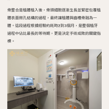
骨整合是植體植入後，骨頭細胞逐漸生長並緊密包覆植
體表面微孔結構的過程，最終讓植體與齒槽骨融為一
體。這段過程根據經驗約耗時2到3個月，是整個植牙
過程中佔比最長的等待期，更是決定手術成敗的關鍵指
標。