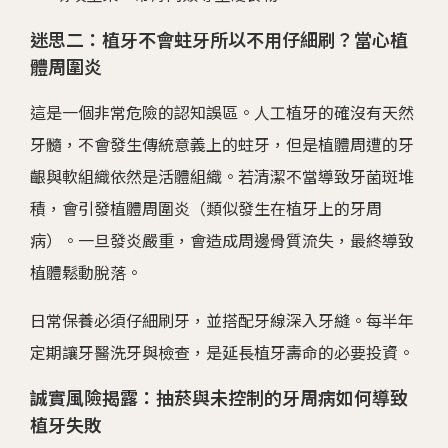
迷思二：植牙不會蛀牙所以不用仔細刷？當心植
體周圍炎
這是一個非常危險的認知誤區。人工植牙的確沒有天然
牙髓，不會發生傳統意義上的蛀牙，但是植體周遭的牙
齦與軟組織依然是活體組織。若清潔不當導致牙菌斑堆
積，會引發植體周圍炎（類似發生在植牙上的牙周
病）。一旦發炎嚴重，會造成周邊骨質流失，最終導致
植體鬆動脫落。
日常保養必須仔細刷牙，並搭配牙線深入牙縫。每半年
定期讓牙醫洗牙與檢查，是延長植牙壽命的必要投資。
誠實風險揭露：抽菸與未控制的牙周病如何導致
植牙失敗