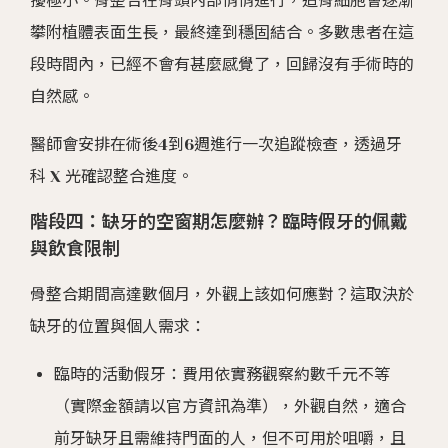
擾極小。骨整合在骨頭內部悄悄進行，造骨細胞會逐漸
攀附植體表面生長，最終達到穩固結合。多數患者在這
段時間內，已經不會有甚麼感覺了，回歸沒有手術時的
自然感。
醫師會安排在術後4到6週進行一次追蹤檢查，透過牙
科 X 光確認整合進度。
階段四：缺牙的空窗期怎麼辦？臨時假牙的佩戴
與飲食限制
骨整合期間高達數個月，外觀上該如何應對？這取決於
缺牙的位置與個人需求：
臨時的活動假牙：費用依實務觀察約數千元不等
（實際金額請以官方資訊為準），外觀自然，適合
前牙缺牙且需維持門面的人，但不可用於咀嚼，且