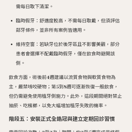
需每日取下清潔。
臨時假牙：舒適度較高，不需每日取戴，但須評估
鄰牙條件，並非所有案例皆適用。
維持空窗：若缺牙位於後牙區且不影響美觀，部分
患者會選擇不配戴臨時假牙，僅在飲食時避開該
側。
飲食方面，術後前4週建議以流質食物與軟質食物為
主，嚴禁啃咬硬物；第5到8週可逐漸恢復一般飲食，
但仍需避免使用植牙側施力。此外，這段期間絕對禁止
抽菸、吃檳榔，以免大幅增加植牙失敗的機率。
階段五：安裝正式全鋯冠與建立定期回診習慣