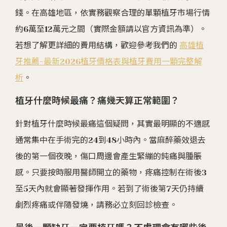
錢。在高雄地區，依實務觀察合理的單顆植牙市場行情
約6萬至12萬元之間（實際金額請以官方資訊為準）。
若想了解更詳細的費用結構，歡迎參考我們的
高雄植
牙推薦-最新2026植牙價格表與植牙費用一顆完整解
析
。
植牙什麼時候最痛？痛幾天算正常範圍？
針對植牙什麼時候最痛這個疑問，其實最明顯的不適感
通常集中在手術完的24到48小時內。當麻醉藥效退去
後的第一個夜晚，傷口周邊會產生緊繃的鈍痛與腫脹
感。只要按時服用醫師開立的藥物，疼痛控制在術後3
至5天內就會顯著發揮作用。若到了術後第7天仍持續
劇烈疼痛或伴隨發燒，請務必立刻回診檢查。