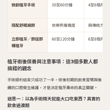
微創植牙手術
30至60分鐘
4至6個月
搭配舒眠麻醉
依案例複雜度
與傳統方式
立即植牙／即拔即
60至120分鐘
6至8個月
種植牙
植牙術後保養與注意事項：這3個多數人都
搞錯的觀念
手術順利結束只成功了一半，術後初期的飲食習慣與後
續的口腔衛生維護，才是決定植牙壽命的真正關鍵。
迷思一：以為手術隔天就能大口吃東西？真實的
飲食過渡期