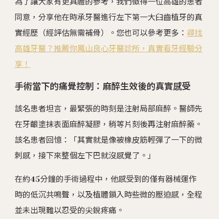
為了讓大家有更具體的參考，我們徵得一位高雄的患者
同意，分享他在時承牙醫進行左下第一大臼齒植牙的真
實經歷（經評估無需補骨）。您也可以參考更多：
尋找
高雄牙醫？推薦你鳳山良心牙醫診所，真實看牙經驗分
享！
手術當下的痛覺控制：麻醉生效後的真實感受
該名患者坦言，最緊張的時刻是注射局部麻醉。醫師先
在牙齦塗抹表面麻醉凝膠，稍等片刻後再注射麻醉藥。
該名患者回憶：「其實就是像被橡皮筋輕彈了一下的微
刺感，接下來整個左下巴就沒感覺了。」
在約45分鐘的手術過程中，他感受到的僅有器械運作
時的低沉共鳴聲，以及植體鎖入時些微的壓迫感，全程
並未出現難以忍受的尖銳疼痛。