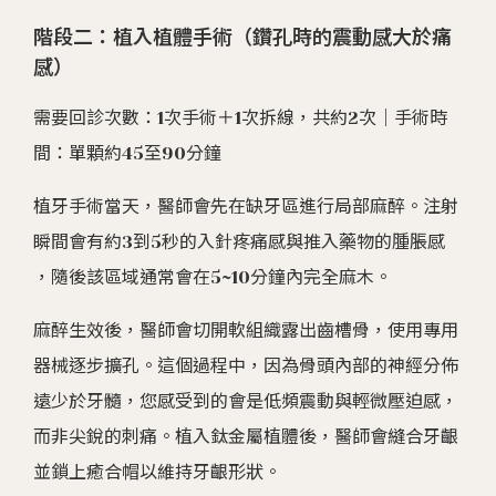
階段二：植入植體手術（鑽孔時的震動感大於痛
感）
需要回診次數：1次手術＋1次拆線，共約2次｜手術時
間：單顆約45至90分鐘
植牙手術當天，醫師會先在缺牙區進行局部麻醉。注射
瞬間會有約3到5秒的入針疼痛感與推入藥物的腫脹感
，隨後該區域通常會在5~10分鐘內完全麻木。
麻醉生效後，醫師會切開軟組織露出齒槽骨，使用專用
器械逐步擴孔。這個過程中，因為骨頭內部的神經分佈
遠少於牙髓，您感受到的會是低頻震動與輕微壓迫感，
而非尖銳的刺痛。植入鈦金屬植體後，醫師會縫合牙齦
並鎖上癒合帽以維持牙齦形狀。