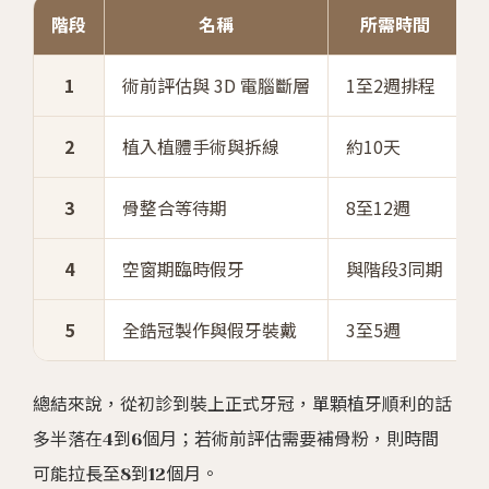
階段
名稱
所需時間
1
術前評估與 3D 電腦斷層
1至2週排程
2
植入植體手術與拆線
約10天
3
骨整合等待期
8至12週
4
空窗期臨時假牙
與階段3同期
5
全鋯冠製作與假牙裝戴
3至5週
總結來說，從初診到裝上正式牙冠，單顆植牙順利的話
多半落在4到6個月；若術前評估需要補骨粉，則時間
可能拉長至8到12個月。