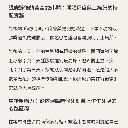
退麻醉後的黃金72小時：腫脹程度與止痛藥的搭
配實務
術後約3個多小時，麻醉藥效開始消退，下顎浮現類似
張嘴過久的鈍脹感。該名患者遵照醫囑服用了止痛藥。
術後第一天，他的左臉頰有輕微的微腫，醫師建議可適
度冰敷；第二天腫脹感達到最高峰，但外觀上並不突
兀；到了第三天，緊繃感便開始明顯消退。這是絕大多
數單顆植牙的標準恢復期曲線，疼痛感通常在術後第3
天就會大幅緩解。
重拾咀嚼力：從依賴臨時假牙到裝上仿生牙冠的
心路歷程
在等待骨整合的兩個多月裡，該名患者需時刻提醒自己