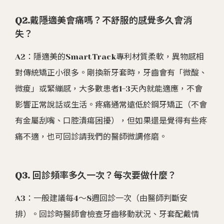
Q2.戴隱適美會痛嗎？不舒服的感覺多久會消
失？
A2：隱適美的SmartTrack專利材質柔軟，異物感相
對傳統矯正小很多。剛換新牙套時，牙齒會有「微酸、
微痠」或緊繃感，大多數患者1-3天內就能適應，不會
影響正常說話或生活。疼痛通常遠低於鋼牙矯正（不會
有金屬刮嘴、口腔潰瘍困擾），但如果還是覺得有些疼
痛不適，也可回診請我們的醫師微調修磨。
Q3. 回診頻率多久一次？每次要做什麼？
A3：一般建議每4～8週回診一次（由醫師判斷安
排）。回診時醫師會檢查牙齒移動狀況、牙套配戴情