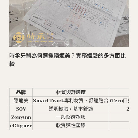
時承牙醫為何選擇隱適美？實務經驗的多方面比
較
品牌
材質與舒適度
隱適美
SmartTrack專利材質，舒適貼合
iTero口掃
SOV
透明樹脂，基本舒適
2D
Zenyum
一般醫療塑膠
線
eCligner
軟質彈性塑膠
基