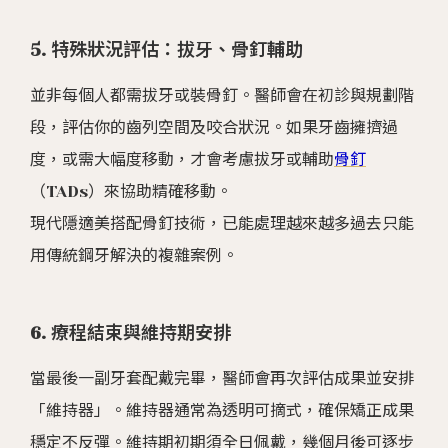
5. 特殊狀況評估：拔牙、骨釘輔助
並非每個人都需拔牙或裝骨釘。醫師會在初診與規劃階
段，評估你的齒列空間及咬合狀況。如果牙齒擁擠過
度，或需大幅度移動，才會考慮拔牙或輔助
骨釘
（TADs）來協助精確移動。
現代隱適美搭配骨釘技術，已能處理越來越多過去只能
用傳統鋼牙解決的複雜案例。
6. 療程結束與維持期安排
當最後一副牙套配戴完畢，醫師會再次評估成果並安排
「維持器」。維持器通常為透明可摘式，確保矯正成果
穩定不反彈。維持期初期須全日佩戴，幾個月後可逐步