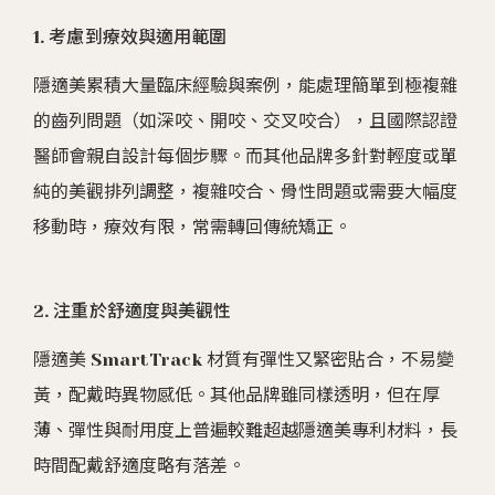
1. 考慮到療效與適用範圍
隱適美累積大量臨床經驗與案例，能處理簡單到極複雜
的齒列問題（如深咬、開咬、交叉咬合），且國際認證
醫師會親自設計每個步驟。而其他品牌多針對輕度或單
純的美觀排列調整，複雜咬合、骨性問題或需要大幅度
移動時，療效有限，常需轉回傳統矯正。
2. 注重於舒適度與美觀性
隱適美 SmartTrack 材質有彈性又緊密貼合，不易變
黃，配戴時異物感低。其他品牌雖同樣透明，但在厚
薄、彈性與耐用度上普遍較難超越隱適美專利材料，長
時間配戴舒適度略有落差。