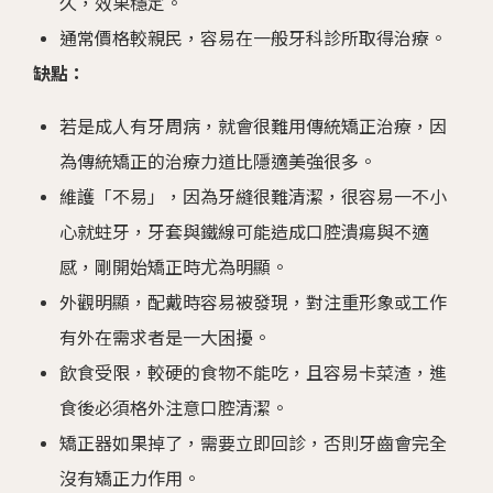
久，效果穩定。
通常價格較親民，容易在一般牙科診所取得治療。
缺點：
若是成人有牙周病，就會很難用傳統矯正治療，因
為傳統矯正的治療力道比隱適美強很多。
維護「不易」，因為牙縫很難清潔，很容易一不小
心就蛀牙，牙套與鐵線可能造成口腔潰瘍與不適
感，剛開始矯正時尤為明顯。
外觀明顯，配戴時容易被發現，對注重形象或工作
有外在需求者是一大困擾。
飲食受限，較硬的食物不能吃，且容易卡菜渣，進
食後必須格外注意口腔清潔。
矯正器如果掉了，需要立即回診，否則牙齒會完全
沒有矯正力作用。