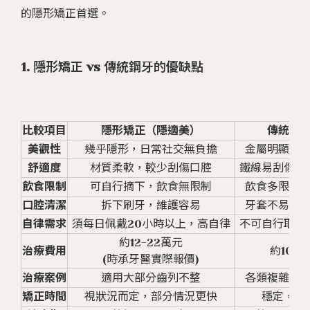
的隱形矯正首選。
1. 隱形矯正 vs 傳統鋼牙的優缺點
比較項目
隱形矯正（隱適美）
傳統鋼
美觀性
幾乎隱形，日常社交無負擔
金屬明顯，
舒適度
材質柔軟，較少刮傷口腔
鐵線易刮傷口
飲食限制
可自行摘下，飲食無限制
飲食多限制
口腔清潔
拆下刷牙，維護容易
牙套不易清
自律需求
須每日佩戴20小時以上，高自律
不可自行取下
約12-22萬元
治療費用
約10-1
(時承牙醫實際報價)
治療案例
適用大部分齒列不整
各類複雜病
矯正時間
視狀況而定，部分情況更快
穩定，時