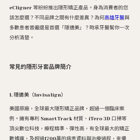
eCligner 等紛紛推出隱形矯正產品。身為消費者的您
該怎麼選？不同品牌之間有什麼差異？為何
高雄牙醫
與
多數患者普遍還是首選「隱適美」？時承牙醫幫你一次
分析清楚。
常見的隱形牙套品牌簡介
1. 隱適美（Invisalign）
美國原廠，全球最大隱形矯正品牌，超過一億臨床案
例。擁有專利 SmartTrack 材質、iTero 3D 口掃等
頂尖數位科技，療程精準、彈性高，有全球最大的矯正
數據庫，及超過1700萬的病患資料與治療過程，來優