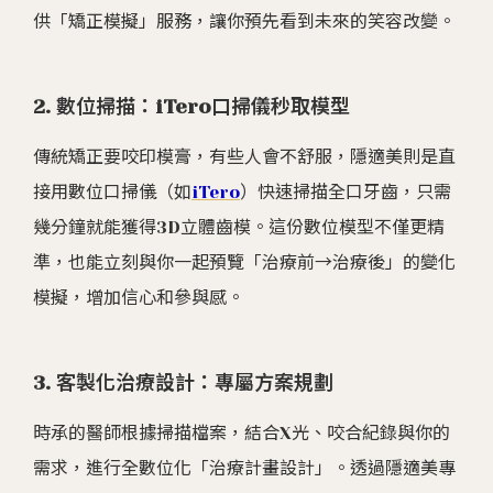
供「矯正模擬」服務，讓你預先看到未來的笑容改變。
2. 數位掃描：iTero口掃儀秒取模型
傳統矯正要咬印模膏，有些人會不舒服，隱適美則是直
接用數位口掃儀（如
iTero
）快速掃描全口牙齒，只需
幾分鐘就能獲得3D立體齒模。這份數位模型不僅更精
準，也能立刻與你一起預覽「治療前→治療後」的變化
模擬，增加信心和參與感。
3. 客製化治療設計：專屬方案規劃
時承的醫師根據掃描檔案，結合X光、咬合紀錄與你的
需求，進行全數位化「治療計畫設計」。透過隱適美專