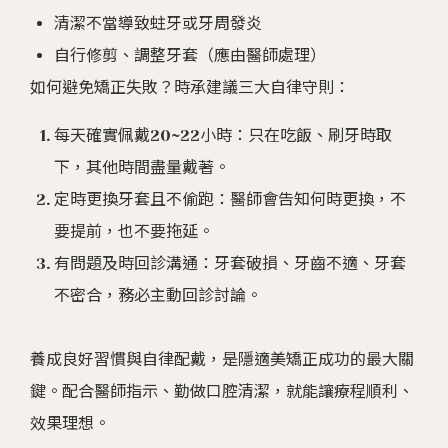
清潔不當導致蛀牙或牙周發炎
自行修剪、調整牙套（應由醫師處理）
如何避免矯正失敗？時承建議三大自律守則：
每天確實佩戴20~22小時：只在吃飯、刷牙時取
下，其他時間盡量戴著。
定時更換牙套且不偷跑：醫師會告知何時更換，不
要提前，也不要拖延。
有問題及時回診溝通：牙套破損、牙齒不適、牙套
不密合，務必主動回診討論。
養成良好習慣與自律配戴，是隱適美矯正成功的最大關
鍵。配合醫師指示、勤做口腔清潔，就能讓療程順利、
效果理想。