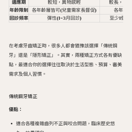
適應期
較短，異物感輕
較長，初
年齡限制
各年齡層皆可(兒童需家長督促)
各年齡
回診頻率
彈性(1~3月回診)
至少1個月
在考慮牙齒矯正時，很多人都會猶豫該選擇「傳統鋼
牙」還是「隱形矯正」。其實，兩種矯正方式各有優缺
點，最適合你的選擇往往取決於生活型態、預算、審美
需求及個人習慣。
傳統鋼牙矯正
優點：
適合各種複雜齒列不正與咬合問題，臨床歷史悠