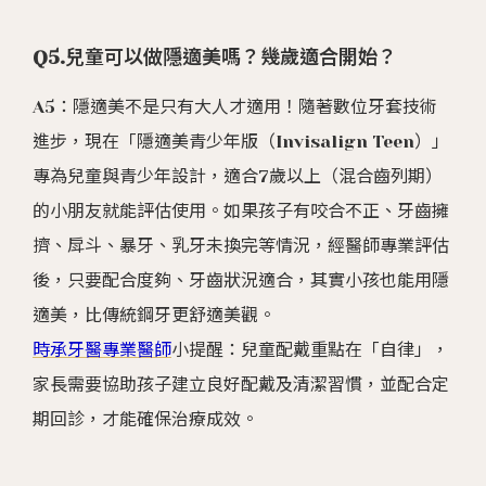
Q5.兒童可以做隱適美嗎？幾歲適合開始？
A5：隱適美不是只有大人才適用！隨著數位牙套技術
進步，現在「隱適美青少年版（Invisalign Teen）」
專為兒童與青少年設計，適合7歲以上（混合齒列期）
的小朋友就能評估使用。如果孩子有咬合不正、牙齒擁
擠、戽斗、暴牙、乳牙未換完等情況，經醫師專業評估
後，只要配合度夠、牙齒狀況適合，其實小孩也能用隱
適美，比傳統鋼牙更舒適美觀。
時承牙醫專業醫師
小提醒：兒童配戴重點在「自律」，
家長需要協助孩子建立良好配戴及清潔習慣，並配合定
期回診，才能確保治療成效。